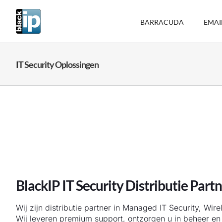
Ga
naar
BARRACUDA
EMAI
inhoud
IT Security Oplossingen
BlackIP IT Security Distributie Part
Wij zijn distributie partner in Managed IT Security, Wire
Wij leveren premium support, ontzorgen u in beheer en