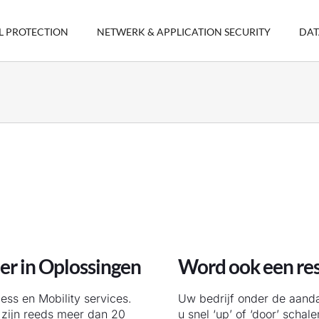
L PROTECTION
NETWERK & APPLICATION SECURITY
DAT
ner in Oplossingen
Word ook een res
less en Mobility services.
Uw bedrijf onder de aand
 zijn reeds meer dan 20
u snel ‘up’ of ‘door’ scha