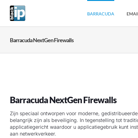
Ga
naar
BARRACUDA
EMAI
inhoud
Barracuda NextGen Firewalls
Barracuda NextGen Firewalls
Zijn speciaal ontworpen voor moderne, gedistribueerde
belangrijk zijn als beveiliging. In tegenstelling tot tradi
applicatiegericht waardoor u applicatiegebruik kunt inste
aan netwerkverkeer.