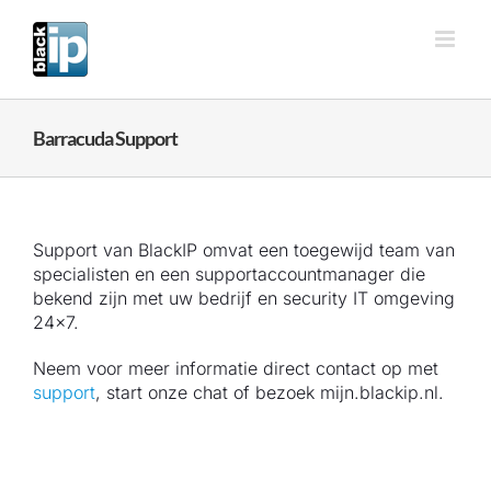
Ga
naar
inhoud
Barracuda Support
Support van BlackIP omvat een toegewijd team van
specialisten en een supportaccountmanager die
bekend zijn met uw bedrijf en security IT omgeving
24×7.
Neem voor meer informatie direct contact op met
support
, start onze chat of bezoek mijn.blackip.nl.