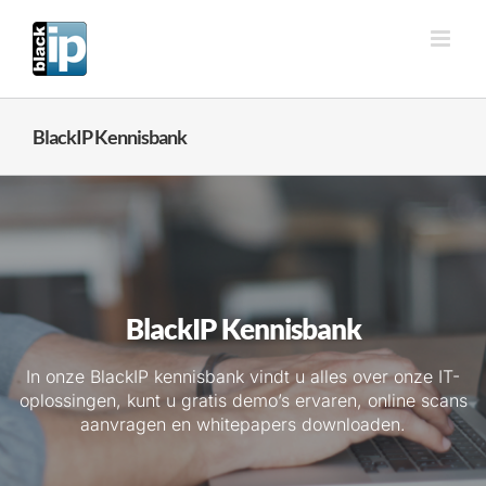
Ga
naar
inhoud
BlackIP Kennisbank
BlackIP Kennisbank
In onze BlackIP kennisbank vindt u alles over onze IT-
oplossingen, kunt u gratis demo’s ervaren, online scans
aanvragen en whitepapers downloaden.