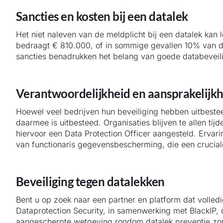
Sancties en kosten bij een datalek
Het niet naleven van de meldplicht bij een datalek kan 
bedraagt € 810.000, of in sommige gevallen 10% van 
sancties benadrukken het belang van goede databeveili
Verantwoordelijkheid en aansprakelijkhe
Hoewel veel bedrijven hun beveiliging hebben uitbestee
daarmee is uitbesteed. Organisaties blijven te allen tij
hiervoor een Data Protection Officer aangesteld. Ervarin
van functionaris gegevensbescherming, die een crucial
Beveiliging tegen datalekken
Bent u op zoek naar een partner en platform dat volle
Dataprotection Security, in samenwerking met BlackIP, 
aangescherpte wetgeving rondom datalek preventie zorge