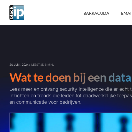
Ga
naar
BARRACUDA
EMAI
inhoud
20 JUNI, 2024 /
LEESTIJD 6 MIN.
Wat te doen bij een data
Lees meer en ontvang security intelligence die er echt 
inzichten en trends die leiden tot daadwerkelijke toepa
en communicatie voor bedrijven.