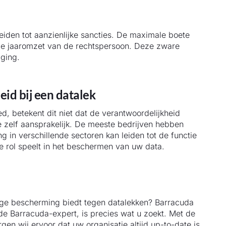
leiden tot aanzienlijke sancties. De maximale boete
de jaaromzet van de rechtspersoon. Deze zware
ging.
id bij een datalek
d, betekent dit niet dat de verantwoordelijkheid
de zelf aansprakelijk. De meeste bedrijven hebben
g in verschillende sectoren kan leiden tot de functie
e rol speelt in het beschermen van uw data.
dige bescherming biedt tegen datalekken? Barracuda
de Barracuda-expert, is precies wat u zoekt. Met de
n wij ervoor dat uw organisatie altijd up-to-date is