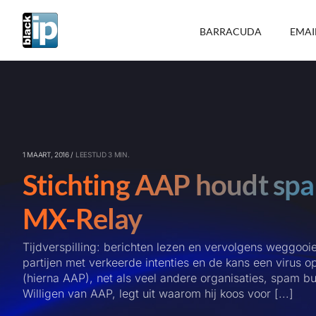
Ga
naar
BARRACUDA
EMAI
inhoud
1 MAART, 2016 /
LEESTIJD 3 MIN.
Stichting AAP houdt spa
MX-Relay
Tijdverspilling: berichten lezen en vervolgens weggooie
partijen met verkeerde intenties en de kans een virus 
(hierna AAP), net als veel andere organisaties, spam b
Willigen van AAP, legt uit waarom hij koos voor [...]