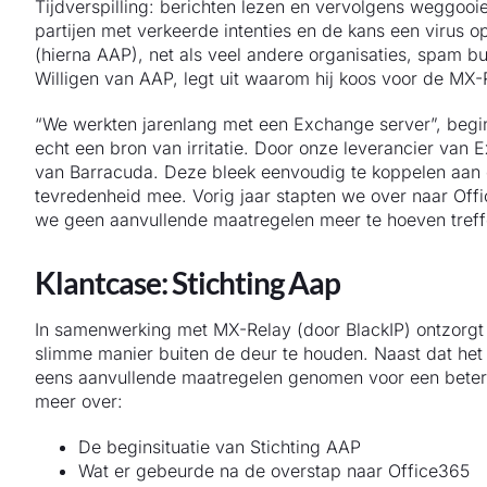
Tijdverspilling: berichten lezen en vervolgens weggooie
partijen met verkeerde intenties en de kans een virus 
(hierna AAP), net als veel andere organisaties, spam b
Willigen van AAP, legt uit waarom hij koos voor de MX-R
“We werkten jarenlang met een Exchange server”, begin
echt een bron van irritatie. Door onze leverancier va
van Barracuda. Deze bleek eenvoudig te koppelen aan on
tevredenheid mee. Vorig jaar stapten we over naar Offic
we geen aanvullende maatregelen meer te hoeven treff
Klantcase: Stichting Aap
In samenwerking met MX-Relay (door BlackIP) ontzorgt
slimme manier buiten de deur te houden. Naast dat het 
eens aanvullende maatregelen genomen voor een betere
meer over:
De beginsituatie van Stichting AAP
Wat er gebeurde na de overstap naar Office365