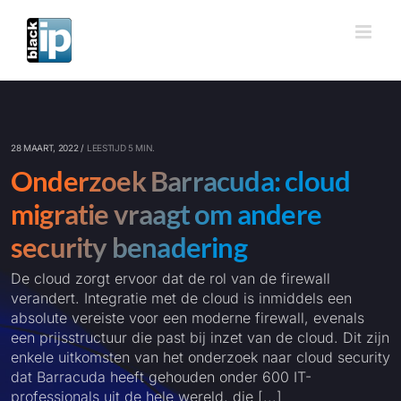
Ga
naar
inhoud
28 MAART, 2022 /
LEESTIJD 5 MIN.
Onderzoek Barracuda: cloud
migratie vraagt om andere
security benadering
De cloud zorgt ervoor dat de rol van de firewall
verandert. Integratie met de cloud is inmiddels een
absolute vereiste voor een moderne firewall, evenals
een prijsstructuur die past bij inzet van de cloud. Dit zijn
enkele uitkomsten van het onderzoek naar cloud security
dat Barracuda heeft gehouden onder 600 IT-
professionals uit de hele wereld, die [...]