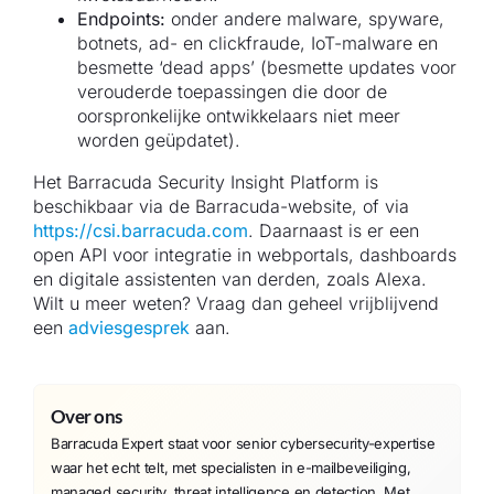
Endpoints:
onder andere malware, spyware,
botnets, ad- en clickfraude, IoT-malware en
besmette ‘dead apps’ (besmette updates voor
verouderde toepassingen die door de
oorspronkelijke ontwikkelaars niet meer
worden geüpdatet).
Het Barracuda Security Insight Platform is
beschikbaar via de Barracuda-website, of via
https://csi.barracuda.com
. Daarnaast is er een
open API voor integratie in webportals, dashboards
en digitale assistenten van derden, zoals Alexa.
Wilt u meer weten? Vraag dan geheel vrijblijvend
een
adviesgesprek
aan.
Over ons
Barracuda Expert staat voor senior cybersecurity-expertise
waar het echt telt, met specialisten in e-mailbeveiliging,
managed security, threat intelligence en detection. Met