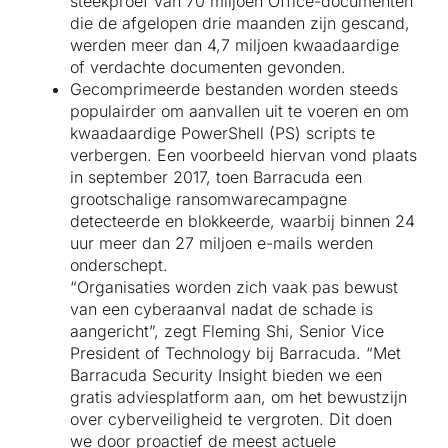
steekproef van 70 miljoen Office-documenten
die de afgelopen drie maanden zijn gescand,
werden meer dan 4,7 miljoen kwaadaardige
of verdachte documenten gevonden.
Gecomprimeerde bestanden worden steeds
populairder om aanvallen uit te voeren en om
kwaadaardige PowerShell (PS) scripts te
verbergen. Een voorbeeld hiervan vond plaats
in september 2017, toen Barracuda een
grootschalige ransomwarecampagne
detecteerde en blokkeerde, waarbij binnen 24
uur meer dan 27 miljoen e-mails werden
onderschept.
“Organisaties worden zich vaak pas bewust
van een cyberaanval nadat de schade is
aangericht”, zegt Fleming Shi, Senior Vice
President of Technology bij Barracuda. “Met
Barracuda Security Insight bieden we een
gratis adviesplatform aan, om het bewustzijn
over cyberveiligheid te vergroten. Dit doen
we door proactief de meest actuele