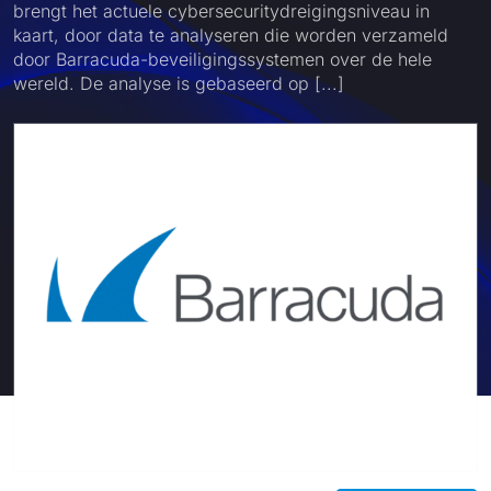
brengt het actuele cybersecuritydreigingsniveau in
kaart, door data te analyseren die worden verzameld
door Barracuda-beveiligingssystemen over de hele
wereld. De analyse is gebaseerd op [...]